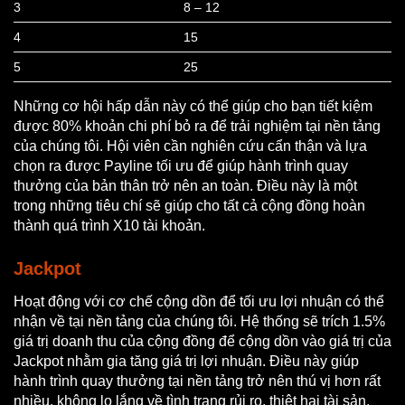
3
8 – 12
4
15
5
25
Những cơ hội hấp dẫn này có thể giúp cho bạn tiết kiệm
được 80% khoản chi phí bỏ ra để trải nghiệm tại nền tảng
của chúng tôi. Hội viên cần nghiên cứu cẩn thận và lựa
chọn ra được Payline tối ưu để giúp hành trình quay
thưởng của bản thân trở nên an toàn. Điều này là một
trong những tiêu chí sẽ giúp cho tất cả cộng đồng hoàn
thành quá trình X10 tài khoản.
Jackpot
Hoạt động với cơ chế cộng dồn để tối ưu lợi nhuận có thể
nhận về tại nền tảng của chúng tôi. Hệ thống sẽ trích 1.5%
giá trị doanh thu của cộng đồng để cộng dồn vào giá trị của
Jackpot nhằm gia tăng giá trị lợi nhuận. Điều này giúp
hành trình quay thưởng tại nền tảng trở nên thú vị hơn rất
nhiều, không lo lắng về tình trạng rủi ro, thiệt hại tài sản.