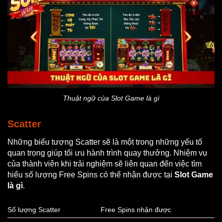
Thuật ngữ của Slot Game là gì
Scatter
Những biểu tượng Scatter sẽ là một trong những yếu tố
quan trọng giúp tối ưu hành trình quay thưởng. Nhiệm vụ
của thành viên khi trải nghiệm sẽ liên quan đến việc tìm
hiểu số lượng Free Spins có thể nhận được tại
Slot Game
là gì
.
Số lượng Scatter
Free Spins nhận được