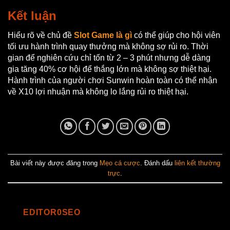
Kết luận
Hiểu rõ về chủ đề
Slot Game là gì
có thể giúp cho hội viên
tối ưu hành trình quay thưởng mà không sợ rủi ro. Thời
gian để nghiên cứu chỉ tốn từ 2 – 3 phút nhưng dễ dàng
gia tăng 40% cơ hội để thắng lớn mà không sợ thiệt hại.
Hành trình của người chơi Sunwin hoàn toàn có thể nhận
về X10 lợi nhuận mà không lo lắng rủi ro thiệt hại.
Bài viết này được đăng trong
Mẹo cá cược
. Đánh dấu
liên kết thường
trực
.
EDITOR0SEO