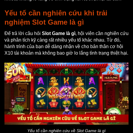
Yếu tố cần nghiên cứu khi trải
nghiệm Slot Game là gì
Để trả lời câu hỏi
Slot Game là gì
, hội viên cần nghiên cứu
và phân tích kỹ càng rất nhiều yếu tố khác nhau. Từ đó,
hành trình của bạn dễ dàng nhận về cho bản thân cơ hội
X10 tài khoản mà không bao giờ lo lắng tình trạng thiệt hại.
Yếu tố cần nghiên cứu về Slot Game là gì