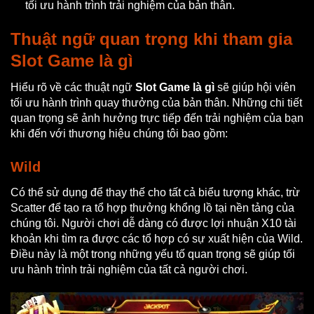
tối ưu hành trình trải nghiệm của bản thân.
Thuật ngữ quan trọng khi tham gia
Slot Game là gì
Hiểu rõ về các thuật ngữ
Slot Game là gì
sẽ giúp hội viên
tối ưu hành trình quay thưởng của bản thân. Những chi tiết
quan trọng sẽ ảnh hưởng trực tiếp đến trải nghiệm của bạn
khi đến với thương hiệu chúng tôi bao gồm:
Wild
Có thể sử dụng để thay thế cho tất cả biểu tượng khác, trừ
Scatter để tạo ra tổ hợp thưởng khổng lồ tại nền tảng của
chúng tôi. Người chơi dễ dàng có được lợi nhuận X10 tài
khoản khi tìm ra được các tổ hợp có sự xuất hiện của Wild.
Điều này là một trong những yếu tố quan trọng sẽ giúp tối
ưu hành trình trải nghiệm của tất cả người chơi.