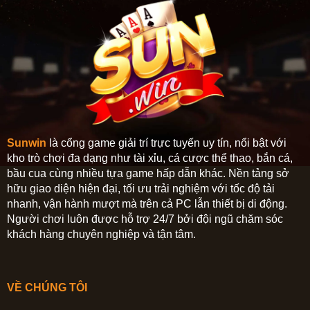
Sunwin
là cổng game giải trí trực tuyến uy tín, nổi bật với
kho trò chơi đa dạng như tài xỉu, cá cược thể thao, bắn cá,
bầu cua cùng nhiều tựa game hấp dẫn khác. Nền tảng sở
hữu giao diện hiện đại, tối ưu trải nghiệm với tốc độ tải
nhanh, vận hành mượt mà trên cả PC lẫn thiết bị di động.
Người chơi luôn được hỗ trợ 24/7 bởi đội ngũ chăm sóc
khách hàng chuyên nghiệp và tận tâm.
VỀ CHÚNG TÔI