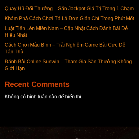
Quay Hũ Đổi Thưởng – Săn Jackpot Giá Trị Trong 1 Chạm
Khám Phá Cách Chơi Tá Lả Đơn Giản Chỉ Trong Phút Mốt
Luật Tiến Lên Miền Nam – Cập Nhật Cách Đánh Bài Dễ
Hiểu Nhất
Cách Chơi Mậu Binh – Trải Nghiệm Game Bài Cực Dễ
Tân Thủ
Đánh Bài Online Sunwin – Tham Gia Săn Thưởng Không
Giới Hạn
Recent Comments
Không có bình luận nào để hiển thị.