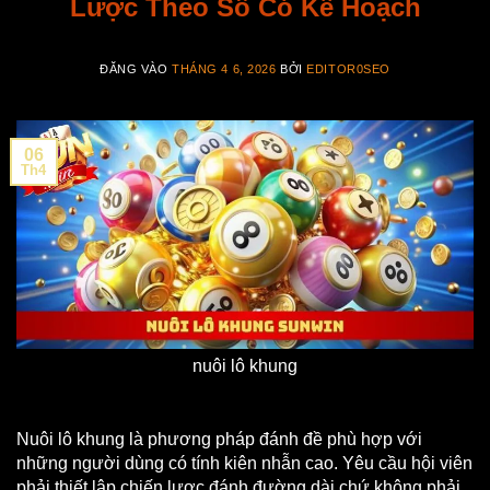
Lược Theo Số Có Kế Hoạch
ĐĂNG VÀO
THÁNG 4 6, 2026
BỞI
EDITOR0SEO
06
Th4
nuôi lô khung
Nuôi lô khung là phương pháp đánh đề phù hợp với
những người dùng có tính kiên nhẫn cao. Yêu cầu hội viên
phải thiết lập chiến lược đánh đường dài chứ không phải