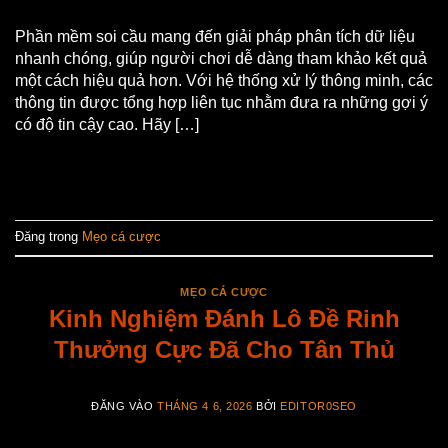
Phần mềm soi cầu mang đến giải pháp phân tích dữ liệu
nhanh chóng, giúp người chơi dễ dàng tham khảo kết quả
một cách hiệu quả hơn. Với hệ thống xử lý thông minh, các
thông tin được tổng hợp liên tục nhằm đưa ra những gợi ý
có độ tin cậy cao. Hãy […]
TIẾP TỤC ĐỌC
→
Đăng trong
Mẹo cá cược
MẸO CÁ CƯỢC
Kinh Nghiệm Đánh Lô Đề Rinh
Thưởng Cực Đã Cho Tân Thủ
ĐĂNG VÀO
THÁNG 4 6, 2026
BỞI
EDITOR0SEO