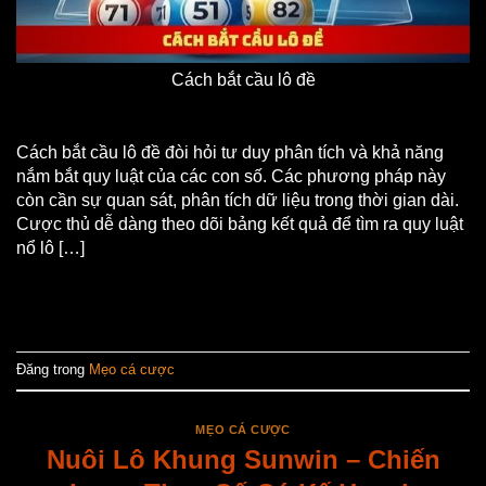
Cách bắt cầu lô đề
Cách bắt cầu lô đề đòi hỏi tư duy phân tích và khả năng
nắm bắt quy luật của các con số. Các phương pháp này
còn cần sự quan sát, phân tích dữ liệu trong thời gian dài.
Cược thủ dễ dàng theo dõi bảng kết quả để tìm ra quy luật
nổ lô […]
TIẾP TỤC ĐỌC
→
Đăng trong
Mẹo cá cược
MẸO CÁ CƯỢC
Nuôi Lô Khung Sunwin – Chiến