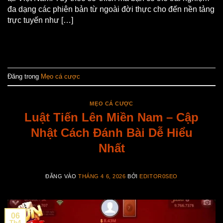
đa dạng các phiên bản từ ngoài đời thực cho đến nền tảng
trực tuyến như […]
TIẾP TỤC ĐỌC
→
Đăng trong
Mẹo cá cược
MẸO CÁ CƯỢC
Luật Tiến Lên Miền Nam – Cập
Nhật Cách Đánh Bài Dễ Hiểu
Nhất
ĐĂNG VÀO
THÁNG 4 6, 2026
BỞI
EDITOR0SEO
06
Th4