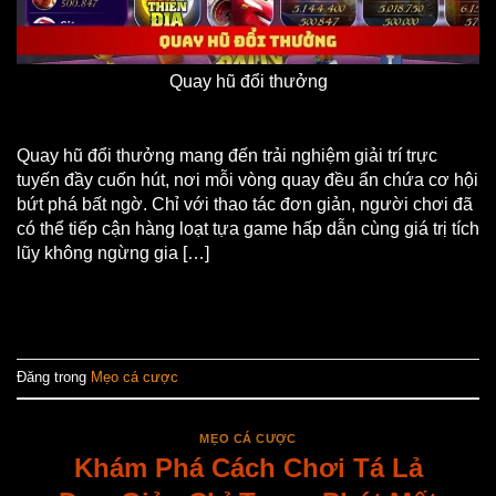
Quay hũ đổi thưởng
Quay hũ đổi thưởng mang đến trải nghiệm giải trí trực
tuyến đầy cuốn hút, nơi mỗi vòng quay đều ẩn chứa cơ hội
bứt phá bất ngờ. Chỉ với thao tác đơn giản, người chơi đã
có thể tiếp cận hàng loạt tựa game hấp dẫn cùng giá trị tích
lũy không ngừng gia […]
TIẾP TỤC ĐỌC
→
Đăng trong
Mẹo cá cược
MẸO CÁ CƯỢC
Khám Phá Cách Chơi Tá Lả