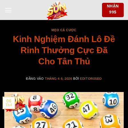
Bỏ
NHẬN
qua
99$
nội
dung
MẸO CÁ CƯỢC
Kinh Nghiệm Đánh Lô Đề
Rinh Thưởng Cực Đã
Cho Tân Thủ
ĐĂNG VÀO
THÁNG 4 6, 2026
BỞI
EDITOR0SEO
06
Th4