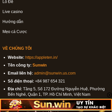
Lô Đề
Live casino
Hướng dẫn
Mẹo cá Cược
VỀ CHÚNG TÔI
Website:
https://appleten.in/
Tên công ty:
Sunwin
Email liên hệ:
admin@sunwin.us.com
Số điện thoại:
+84 987 654 321
Địa chỉ:
Tầng 5, Số 172 Đường Nguyễn Huệ, Phường
Bến Nghé, Quận 1, TP. Hồ Chí Minh, Việt Nam