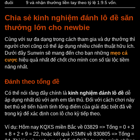
đuôi
9 và nhận thưởng liền tay theo tỷ lệ 1:9.5 vốn.
Chia sẻ kinh nghiệm đánh lô đề săn
thưởng lớn cho newbie
Cùng với sự đa dạng trong cách tham gia và dự thưởng thì
người chơi cũng có thể áp dụng nhiều chiến thuật hữu ích.
Dưới đây Sunwin sẽ mang đến cho bạn những
mẹo cá
cược
hiệu quả nhất để chốt cho mình con số tài lộc tiềm
năng nhất.
Đánh theo tổng đề
Có thể nói rằng đây chính là
kinh nghiệm đánh lô đề
dễ
áp dụng nhất dù với anh em tân thủ. Đối với cách chơi này
bet thủ sẽ tiến hành tính tổng điểm của giải đặc biệt đã về
trong kỳ để xác định con lô cho kỳ tiếp theo.
Ví dụ: Hôm nay KQXS miền Bắc về 03829 => Tổng = 0 + 3
+ 8 + 2 + 9 = 22, hoặc kết quả XSMN về 830805 => Tổng =