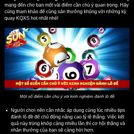
mang đến cho bạn một vài điểm cần chú ý quan trọng. Hãy
cùng tham khảo để cùng săn thưởng khủng với những kỳ
quay KQXS hot nhất nhé!
Một số điểm cần chú ý với kinh nghiệm đánh lô đề
Người chơi nên cân nhắc áp dụng cùng lúc nhiều tips
đánh lô đề để chủ động nâng cao tỷ lệ thắng. Việc kết
quả này trùng khớp càng nhiều lần thì cơ hội thắng và
nhận thưởng của bạn sẽ càng hời hơn.