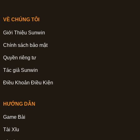
VỀ CHÚNG TÔI
Giới Thiệu Sunwin
Chính sách bảo mật
Quyền riêng tư
Tác giả Sunwin
Điều Khoản Điều Kiện
HƯỚNG DẪN
Game Bài
Tài Xĩu