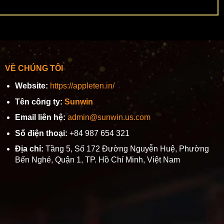
hưng
sun win
vẫn tự tin đứng vững và tạo được lợi thế cạnh
n tảng đó là:
công đạt đến 99.99%
VỀ CHÚNG TÔI
 đầu ra mắt thương hiệu bởi đội ngũ luôn chú tâm cải thiện
Website:
https://appleten.in/
ận về tay cho hội viên khi tham gia luôn cao hơn mặt bằng
Tên công ty:
Sunwin
hưởng trung bình 500K mỗi ván
Email liên hệ:
admin@sunwin.us.com
là 24/7 hỗ trợ giải đáp toàn bộ thắc mắc của hội viên trong
Số điện thoại:
+84 987 654 321
ự cố thành công luôn đạt 99.5%.
Địa chỉ:
Tầng 5, Số 172 Đường Nguyễn Huệ, Phường
Bến Nghé, Quận 1, TP. Hồ Chí Minh, Việt Nam