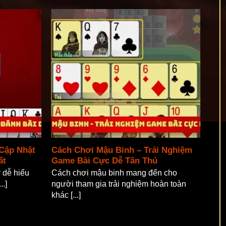
riển sunwin
 thể nhìn vào hệ thống giấy phép vận hành chính thức.
Sun
y tín hàng đầu thế giới. Cuối cùng khẳng định được sự chỉnh
ính thức gồm:
am
cách chơi mậu binh
hành quy trình hoạt động và cấp phép hoạt động chính thức
 Cập Nhật
Cách Chơi Mậu Binh – Trải Nghiệm
Đán
và bảo mật dữ liệu chính thức tại Vương Quốc anh
ất
Game Bài Cực Dễ Tân Thủ
Săn
c chuẩn xác tại Isle
 dễ hiểu
Cách chơi mậu binh mang đến cho
Đánh
.]
người tham gia trải nghiệm hoàn toàn
chơi
ạt động kinh tế sở tại Cagayan
khác [...]