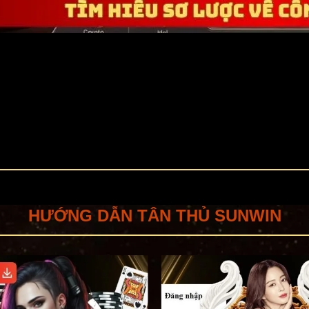
Tìm hiểu sơ lược về cổng g
nh thành như thế nào và quá trình phát triển
 đầu ra mắt,
sun win
đã định hướng là nền tảng cung cấp hệ si
 sự phát triển vượt bậc của sân chơi trên đấu trường quốc tế:
rình hình thành
u đặt viên gạch đầu tiên với tên cổng game chính thức là
sunwin
do t
HƯỚNG DẪN TÂN THỦ SUNWIN
t năm có mặt trên thị trường, sân chơi đã chính thức cán mốc 100 nhâ
ệ sinh thái giải trí bằng việc liên kết với các đơn vị cung cấp chính 
đoạn đỉnh điểm của dịch COVID – 19,
sun win
tập trung xây dựng nền tả
c tổ chức uy tín thế giới như: PAGCOR, Isle of Man, CEZA, UKGC.
ầu quá trình phục hồi sau đại dịch COVID – 19, mở rộng thêm quy mô v