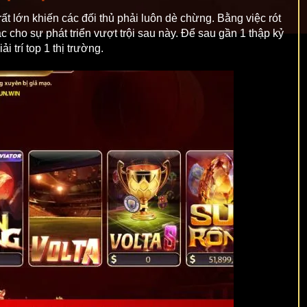
rất lớn khiến các đối thủ phải luôn dè chừng. Bằng việc rót
cho sự phát triển vượt trội sau này. Để sau gần 1 thập kỷ
 trí top 1 thị trường.