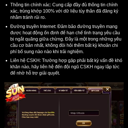
Thông tin chính xác: Cung cấp đầy đủ thông tin chính
xác, trùng khớp 100% với dữ liệu tùy thân đã đăng ký
nhằm tránh rủi ro.
Đường truyền Internet: Đảm bảo đường truyền mạng
được hoạt động ổn định để hạn chế tình trạng yêu cầu
bị ngắt quãng giữa chừng. Đây là một trong những yêu
cầu cơ bản nhất, không đòi hỏi thêm bất kỳ khoản chi
phí bổ sung nào nào khi trải nghiệm.
Liên hệ CSKH: Trường hợp gặp phải bất kỳ vấn đề khó
khăn nào, hãy liên hệ đến đội ngũ CSKH ngay lập tức
để nhờ hỗ trợ giải quyết.