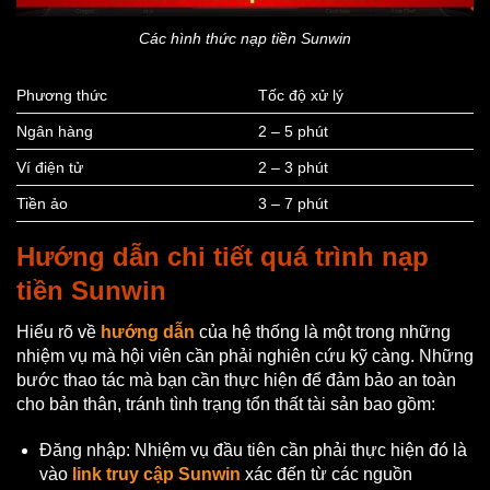
Các hình thức nạp tiền Sunwin
Phương thức
Tốc độ xử lý
Ngân hàng
2 – 5 phút
Ví điện tử
2 – 3 phút
Tiền ảo
3 – 7 phút
Hướng dẫn chi tiết quá trình nạp
tiền Sunwin
Hiểu rõ về
hướng dẫn
của hệ thống là một trong những
nhiệm vụ mà hội viên cần phải nghiên cứu kỹ càng. Những
bước thao tác mà bạn cần thực hiện để đảm bảo an toàn
cho bản thân, tránh tình trạng tổn thất tài sản bao gồm:
Đăng nhập: Nhiệm vụ đầu tiên cần phải thực hiện đó là
vào
link truy cập Sunwin
xác đến từ các nguồn