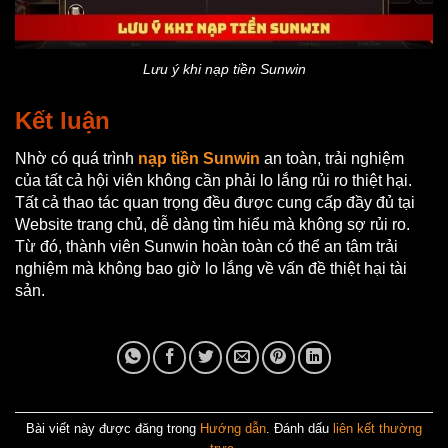
Lưu ý khi nạp tiền Sunwin
Kết luận
Nhờ có quá trình
nạp tiền Sunwin
an toàn, trải nghiệm
của tất cả hội viên không cần phải lo lắng rủi ro thiệt hại.
Tất cả thao tác quan trọng đều được cung cấp đầy đủ tại
Website trang chủ, dễ dàng tìm hiểu mà không sợ rủi ro.
Từ đó, thành viên Sunwin hoàn toàn có thể an tâm trải
nghiệm mà không bao giờ lo lắng về vấn đề thiệt hại tài
sản.
Bài viết này được đăng trong
Hướng dẫn
. Đánh dấu
liên kết thường