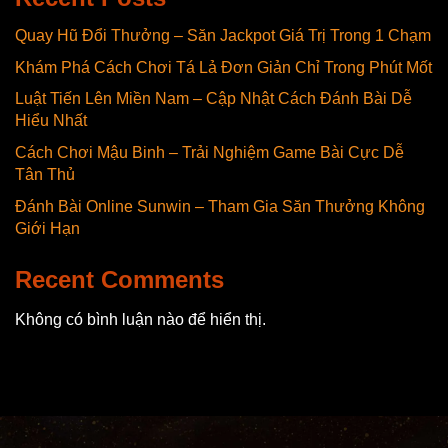
Quay Hũ Đổi Thưởng – Săn Jackpot Giá Trị Trong 1 Chạm
Khám Phá Cách Chơi Tá Lả Đơn Giản Chỉ Trong Phút Mốt
Luật Tiến Lên Miền Nam – Cập Nhật Cách Đánh Bài Dễ
Hiểu Nhất
Cách Chơi Mậu Binh – Trải Nghiệm Game Bài Cực Dễ
Tân Thủ
Đánh Bài Online Sunwin – Tham Gia Săn Thưởng Không
Giới Hạn
Recent Comments
Không có bình luận nào để hiển thị.