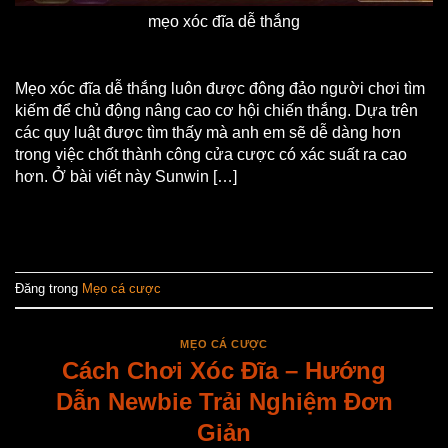
mẹo xóc đĩa dễ thắng
Mẹo xóc đĩa dễ thắng luôn được đông đảo người chơi tìm
kiếm để chủ động nâng cao cơ hội chiến thắng. Dựa trên
các quy luật được tìm thấy mà anh em sẽ dễ dàng hơn
trong việc chốt thành công cửa cược có xác suất ra cao
hơn. Ở bài viết này Sunwin […]
TIẾP TỤC ĐỌC
→
Đăng trong
Mẹo cá cược
MẸO CÁ CƯỢC
Cách Chơi Xóc Đĩa – Hướng
Dẫn Newbie Trải Nghiệm Đơn
Giản