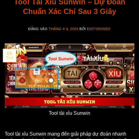
Tool Tài Xỉu Sunwin – Dự Đoán
Chuẩn Xác Chỉ Sau 3 Giây
ĐĂNG VÀO
THÁNG 4 6, 2026
BỞI
EDITOR0SEO
06
Th4
Tool tài xỉu Sunwin
Tool tài xỉu Sunwin mang đến giải pháp dự đoán nhanh