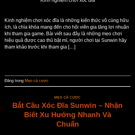
Kinh nghiệm chơi xóc đĩa
Kinh nghiệm chơi xóc đĩa là những kiến thức vô cùng hữu
ích, là chìa khóa mang đến cho hội viên gia tăng lợi nhuận
khi tham gia game. Bài viết sau đây là những mẹo chơi
hiệu quả được cao thủ bật mí, người chơi tại Sunwin hãy
tham khảo trước khi tham gia […]
TIẾP TỤC ĐỌC
→
Đăng trong
Mẹo cá cược
MẸO CÁ CƯỢC
Bắt Cầu Xóc Đĩa Sunwin – Nhận
Biết Xu Hướng Nhanh Và
Chuẩn