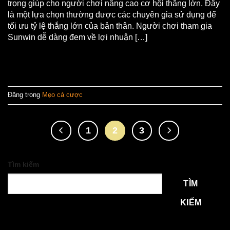
trọng giúp cho người chơi nâng cao cơ hội thắng lớn. Đây
là một lựa chọn thường được các chuyên gia sử dụng để
tối ưu tỷ lệ thắng lớn của bản thân. Người chơi tham gia
Sunwin dễ dàng đem về lợi nhuận […]
TIẾP TỤC ĐỌC
→
Đăng trong
Mẹo cá cược
1
2
3
Tìm kiếm
TÌM
KIẾM